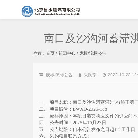
南口及沙沟河蓄滞洪
位置：
首页
/
新闻中心
/
废标/流标公告
废标/流标公告
采购部
2025-10-23 16
一、 项目名称：南口及沙沟河蓄滞洪区
(
施工第
二、 项目编号：
BWXD-2025-188
三、 流标原因：本项目递交响应文件的供应商
四、 公告时间：
2025
年
10
月
23
日
五、 公告期限：自本公告发布之日起
1
个工作日
六、 采购项目联系方式：