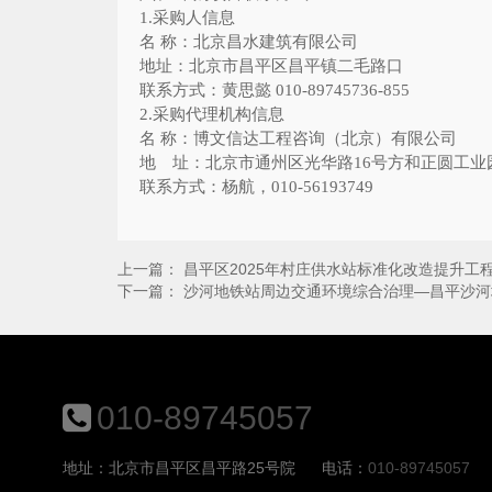
1.
采购人信息
名 称：北京昌水建筑有限公司
地址：北京市昌平区昌平镇二毛路口
联系方式：黄思懿
010-89745736-855
2.
采购代理机构信息
名 称：博文信达工程咨询（北京）有限公司
地 址：北京市通州区光华路
16
号方和正圆工业
联系方式：杨航，
010-56193749
上一篇：
昌平区2025年村庄供水站标准化改造提升工
下一篇：
沙河地铁站周边交通环境综合治理—昌平沙河
010-89745057
地址：北京市昌平区昌平路25号院
电话：
010-89745057