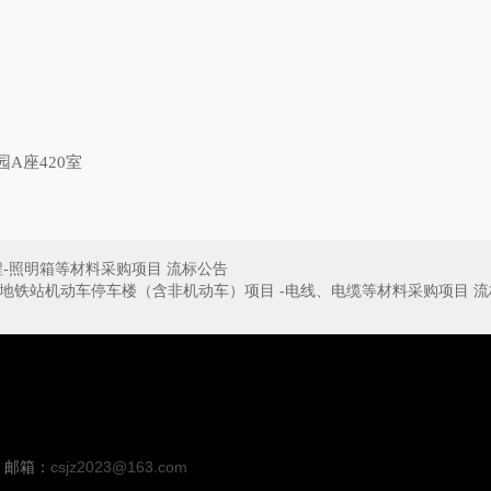
园
A
座
420
室
程-照明箱等材料采购项目 流标公告
地铁站机动车停车楼（含非机动车）项目 -电线、电缆等材料采购项目 流
邮箱：
csjz2023@163.com