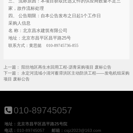
三、
流标原因：本项目获取比选文件的供应商数量不足三
家，故作流标处理
四、
公告期限：自本公告发布之日起
1
个工作日
采购人信息
名
称：北京昌水建筑有限公司
地址：北京市昌平区昌平路
25
号
联系方式：黄思懿
010-89745736-855
上一篇：
阳坊地区再生水回用工程-沥青采购项目 废标公告
下一篇：
永定河流域小清河蓄滞洪区主动防洪工程——发电机组采购
项目 废标公告
010-89745057
地址：北京市昌平区昌平路25号院
电话：
010-89745057
邮箱：
csjz2023@163.com