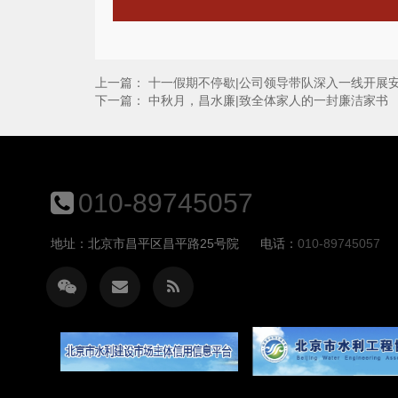
上一篇：
十一假期不停歇|公司领导带队深入一线开展
下一篇：
中秋月，昌水廉|致全体家人的一封廉洁家书
010-89745057
地址：北京市昌平区昌平路25号院
电话：
010-89745057