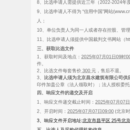
8
、比选申请人需提供近三年（
2022-2024
年
9
、比选申请人不得为 “信用中国”网站
(www.cr
人；
10
、单位负责人为同一人或者存在控股、管
11
、
比选申请人
须提供中国裁判文书网站（
ht
三、获取比选文件
1
、获取时间及地点：
2025
年
07
月
01
日
09
时
0
件。
2
、比选文件每套售价
300
元，售后不退。
3
、
比选申请人须为北京昌水建筑有限公司供
印件加盖公章（法人领取时）；法人授权委托
四、响应文件的递交及开启
1
、响应文件递交截止时间：
2025
年
07
月
07
日
2
、开启时间：
2025
年
07
月
07
日
09:00
(
北京
3
、响应文件开启地址
:
北京市昌平区
25
号北
五、比选人及采购代理机构信息