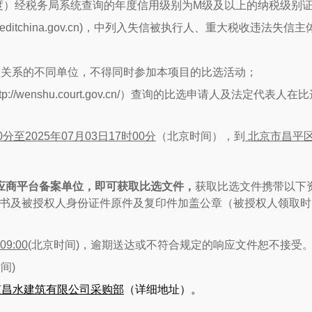
度）经税务局系统查询的年度信用级别为
M
级及以上的纳税级别
editchina.gov.cn)
，中列入失信被执行人、重大税收违法失信主
理关系的不同单位，不得同时参加本项目的比选活动；
tp://wenshu.court.gov.cn/
）查询的比选申请人及法定代表人在比
0
分至
2025
年
07
月
03
日
17
时
00
分
（北京时间），到
北京市昌平
应商平台备案单位，即可
获取比选文件，
获取比选文件携带以下
书及被授权人身份证件原件及复印件加盖公章（被授权人领取时
09:
00
(
北京时间
)
，逾期送达或不符合规定的响应文件恕不接受
时间
)
京昌水建筑有限公司采购部
（详细地址）。