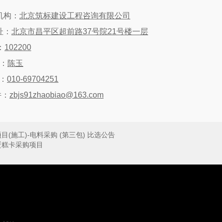
机构：
北京筑标建设工程咨询有限公司
址：
北京市昌平区超前路
37
号院
21
号楼一层
：
102200
人：
陈玉
：
010-69704251
件：
zbjs91zhaobiao@163.com
(施工)-电料采购 (第三包) 比选公告
蛋糕卡采购项目