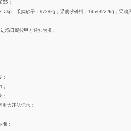
855
；
213kg
；采购砂子：
8728kg
；采购砂砾料：
19548222kg
；采购
体进场日期按甲方通知为准。
度；
力；
录；
有重大违法记录；
标准；