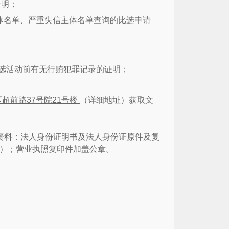
证明；
体名单、严重失信主体名单查询的比选申请
选活动前有无行贿犯罪记录的证明；
区超前路
37
号院
21
号楼
（详细地址）获取文
资料：法人身份证明书及法人身份证原件及复
）；营业执照复印件加盖公章。
。