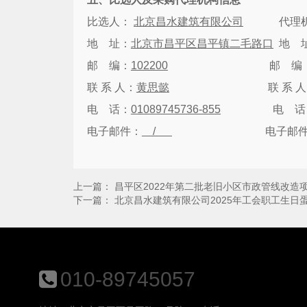
比选人：
北京昌水建筑有限公司
代理
地
址：
北京市昌平区昌平镇二毛路口
地
邮
编：
102200
邮
编
联 系 人：
黄思懿
联 系 
电
话：
01089745736-855
电
话
电子邮件：
/
电子邮
上一篇：
昌平区2022年第二批老旧小区市政管线改造项目
下一篇：
北京昌水建筑有限公司2025年工会职工生日
010-89745057