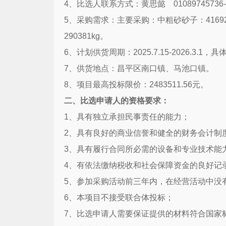
4
、比选人联系方式：黄思懿
01089745736-
5
、采购需求：主要采购：中粗砂砂子：
4169
290381kg
。
6
、计划供货周期：
2025.7.15-2026.3.1
，具
7
、供货地点：昌平区南口镇、马池口镇。
8
、项目最高投标限价：
2483511.56
元。
二、比选申请人的资格要求：
1
、具有独立承担民事责任的能力；
2
、具有良好的商业信誉和健全的财务会计制
3
、具有履行合同所必需的设备和专业技术能
4
、有依法缴纳税收和社会保障资金的良好记
5
、参加采购活动前三年内，在经营活动中没
6
、本项目不接受联合体投标；
7
、比选申请人需要保证提供的材料符合国家